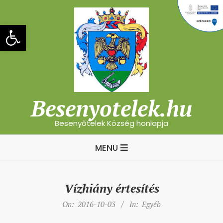
Skip
to
Eszköztár megnyitása
content
Besenyotelek.hu
Besenyőtelek Község honlapja
Primary
MENU
Navigation
Menu
Vízhiány értesítés
On:
2016-10-03
In:
Egyéb