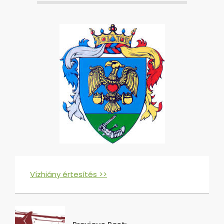
Vízhiány értesítés >>
2016-
10-
03