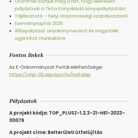
Örömmel osztjuk meg a hírt, hogy sikeresen
pályáztunk a Tinta Könyvkiadó könyvpályázatán!
Tájékoztató – helyi önazonossági szabályozásról
Eseménynaptár 2026
Álláspályázat anyakönyvvezető és hagyatéki
ügyintéző munkakörre
Fontos linkek
Az E-Önkormányzat Portál elérhetősége:
https://ohp-20.asp.lgov.hu/nyitolap
Pályázatok
A projekt kódja: TOP_PLUSZ-1.2.3-21-HE1-2023-
00076
A projekt címe: Belterületi útfelújítás