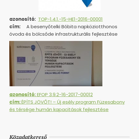
azonosító:
TOP-1.4.1.-15-HE1-
2016-00001
cím:
A besenyőtelki Bóbita napköziotthonos
óvoda és bölcsőde infrastrukturális fejlesztése
azonosító:
EFOP 3.9.2-16-2017-00012
cím:
ÉPÍTS JÖVŐT! – Új esély program Füzesabony
és térsége humán kapacitások fejlesztése
Közadatkereső