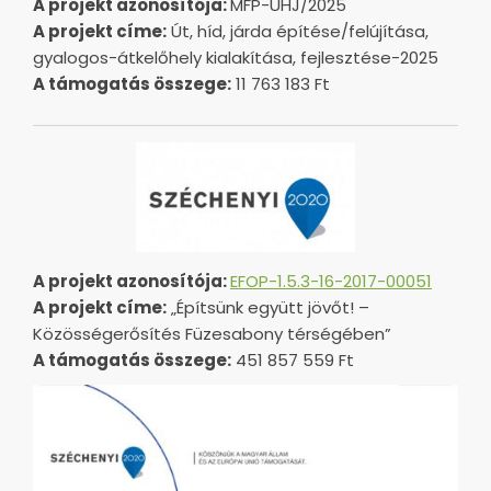
A projekt azonosítója:
MFP-UHJ/2025
A projekt címe:
Út, híd, járda építése/felújítása,
gyalogos-átkelőhely kialakítása, fejlesztése-2025
A támogatás összege:
11 763 183 Ft
A projekt azonosítója:
EFOP-1.5.3-16-2017-00051
A projekt címe:
„Építsünk együtt jövőt! –
Közösségerősítés Füzesabony térségében”
A támogatás összege:
451 857 559 Ft