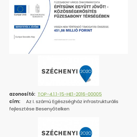
azonosító:
TOP-4.1.1-15-HE1-2016-00005
cím:
Az I. számú Egészségház infrastrukturális
fejlesztése Besenyőtelken