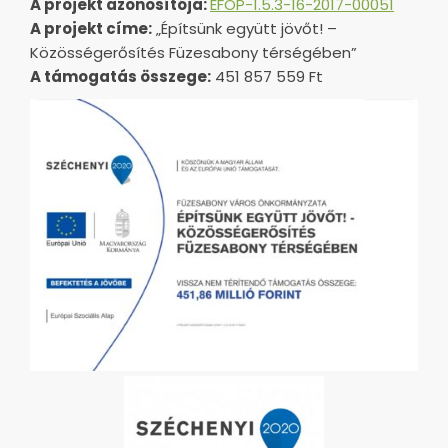
A projekt azonosítója:
EFOP-1.5.3-16-2017-00051
A projekt címe:
„Építsünk együtt jövőt! –
Közösségerősítés Füzesabony térségében”
A támogatás összege:
451 857 559 Ft