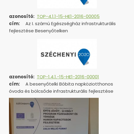
azonosító:
TOP-4.1.1-15-HE1-2016-00005
cím:
Az I. számú Egészségház infrastrukturális
fejlesztése Besenyőtelken
azonosító:
TOP-1.4.1.-15-HE1-
2016-00001
cím:
A besenyőtelki Bóbita napköziotthonos
óvoda és bölcsőde infrastrukturális fejlesztése