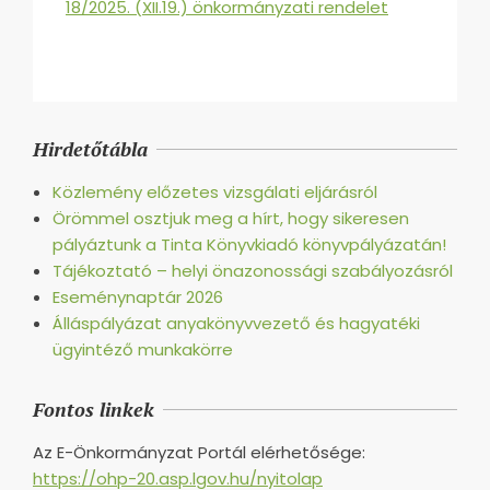
18/2025. (XII.19.) önkormányzati rendelet
2026-
01-
Hirdetőtábla
05
Közlemény előzetes vizsgálati eljárásról
Örömmel osztjuk meg a hírt, hogy sikeresen
pályáztunk a Tinta Könyvkiadó könyvpályázatán!
Tájékoztató – helyi önazonossági szabályozásról
Eseménynaptár 2026
Álláspályázat anyakönyvvezető és hagyatéki
ügyintéző munkakörre
Fontos linkek
Az E-Önkormányzat Portál elérhetősége:
https://ohp-20.asp.lgov.hu/nyitolap