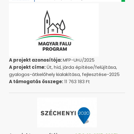
A projekt azonosítója:
MFP-UHJ/2025
A projekt címe:
Út, híd, járda építése/felújítása,
gyalogos-átkelőhely kialakítása, fejlesztése-2025
A támogatás összege:
11 763 183 Ft