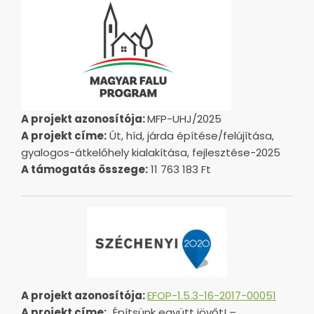
A projekt azonosítója:
MFP-UHJ/2025
A projekt címe:
Út, híd, járda építése/felújítása,
gyalogos-átkelőhely kialakítása, fejlesztése-2025
A támogatás összege:
11 763 183 Ft
A projekt azonosítója:
EFOP-1.5.3-16-2017-00051
A projekt címe:
„Építsünk együtt jövőt! –