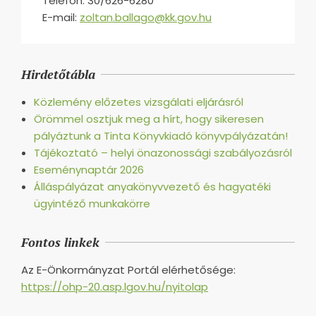
Telefon: 30/626-6280
E-mail:
zoltan.ballago@kk.gov.hu
2025-
03-
Hirdetőtábla
24
Közlemény előzetes vizsgálati eljárásról
Örömmel osztjuk meg a hírt, hogy sikeresen
pályáztunk a Tinta Könyvkiadó könyvpályázatán!
Tájékoztató – helyi önazonossági szabályozásról
Eseménynaptár 2026
Álláspályázat anyakönyvvezető és hagyatéki
ügyintéző munkakörre
Fontos linkek
Az E-Önkormányzat Portál elérhetősége:
https://ohp-20.asp.lgov.hu/nyitolap