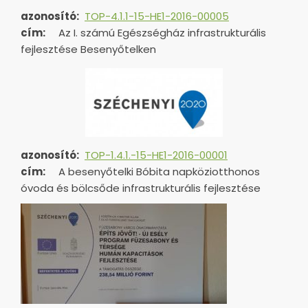
azonosító:
TOP-4.1.1-15-HE1-2016-00005
cím:
Az I. számú Egészségház infrastrukturális
fejlesztése Besenyőtelken
azonosító:
TOP-1.4.1.-15-HE1-
2016-00001
cím:
A besenyőtelki Bóbita napköziotthonos
óvoda és bölcsőde infrastrukturális fejlesztése