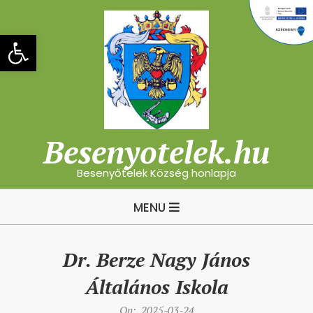
Skip
to
Eszköztár megnyitása
content
Besenyotelek.hu
Besenyőtelek Község honlapja
Primary
MENU
Navigation
Menu
Dr. Berze Nagy János
Általános Iskola
On:
2025-03-24