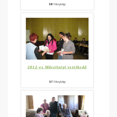
38
Fénykép
2012-es Műveltségi vetélkedő
37
Fénykép