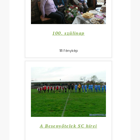
100. szülinap
11
Fénykép
A Besenyőtelek SC hírei