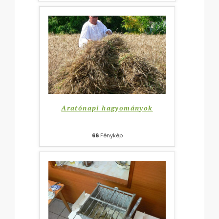
Aratónapi hagyományok
66
Fénykép