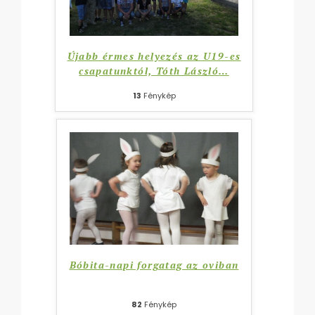
Újabb érmes helyezés az U19-es
csapatunktól, Tóth László
…
13
Fénykép
Bóbita-napi forgatag az oviban
82
Fénykép