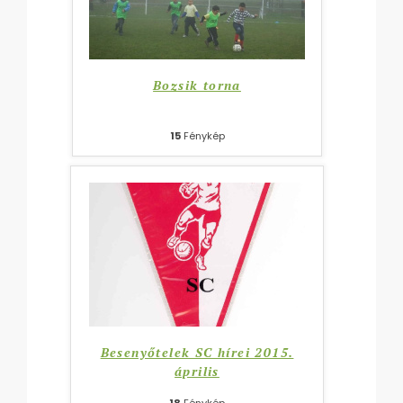
Bozsik torna
15
Fénykép
Besenyőtelek SC hírei 2015.
április
18
Fénykép