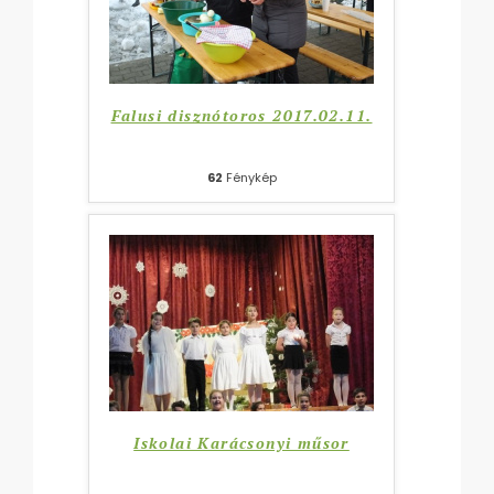
Falusi disznótoros 2017.02.11.
62
Fénykép
Iskolai Karácsonyi műsor