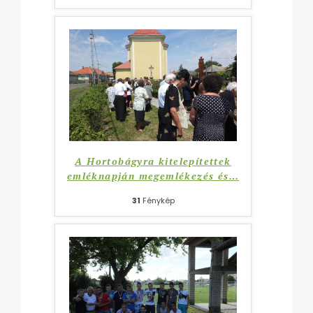
A Hortobágyra kitelepítettek
emléknapján megemlékezés és
…
31
Fénykép