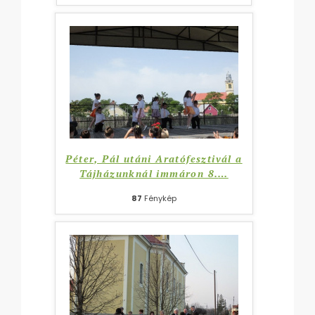
Péter, Pál utáni Aratófesztivál a
Tájházunknál immáron 8.
…
87
Fénykép