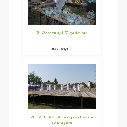
V. Rétesnapi Vigadalom
542
Fénykép
2012.07.07. Arató fesztivál a
Tájháznál