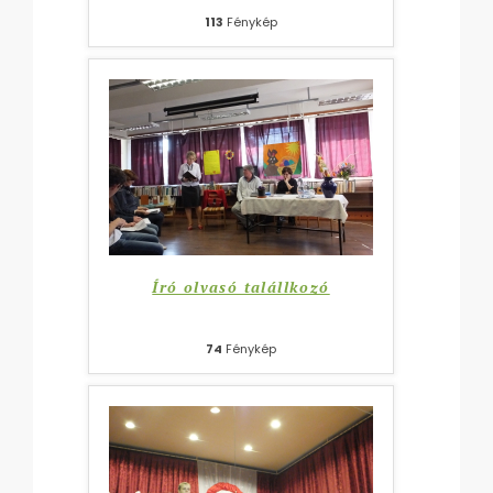
113
Fénykép
Író olvasó talállkozó
74
Fénykép