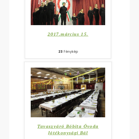
2017.március 15.
23
Fénykép
Tavaszváró Bóbita Óvoda
Jótékonysági Bál