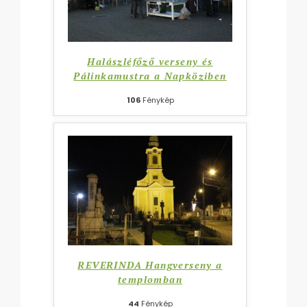
Halászléfőző verseny és
Pálinkamustra a Napköziben
106
Fénykép
REVERINDA Hangverseny a
templomban
44
Fénykép