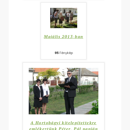
Majális 2013-ban
95
Fénykép
A Hortobágyi kitelepítettekre
emlékeztünk Péter, Pál napján