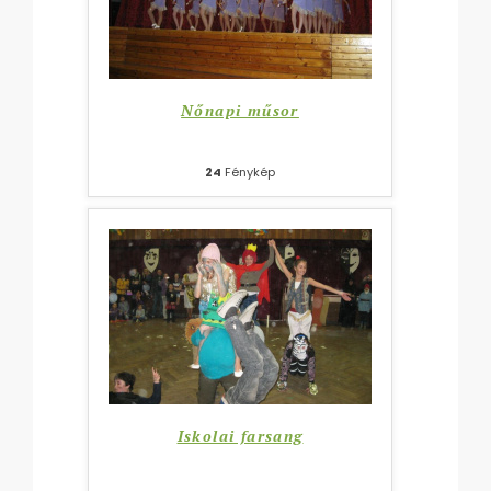
Nőnapi műsor
24
Fénykép
Iskolai farsang