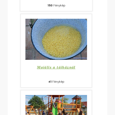
150
Fénykép
Majális a tájháznál
41
Fénykép