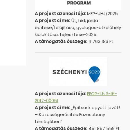
A projekt azonosítója:
MFP-UHJ/2025
A projekt címe:
Út, híd, járda
építése/felújítása, gyalogos-átkelőhely
kialakítása, fejlesztése-2025
A támogatás összege:
11 763 183 Ft
A projekt azonosítója:
EFOP-1.5.3-16-
2017-00051
A projekt címe:
„Építsünk együtt jövőt!
– Közösségerősítés Füzesabony
térségében”
A támogatás összege:
451 857 559 Ft