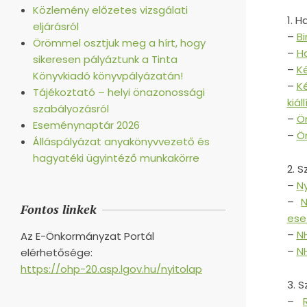
Közlemény előzetes vizsgálati
1. 
eljárásról
–
B
Örömmel osztjuk meg a hírt, hogy
–
H
sikeresen pályáztunk a Tinta
–
Ké
Könyvkiadó könyvpályázatán!
–
Ké
Tájékoztató – helyi önazonossági
kiál
szabályozásról
–
Ö
Eseménynaptár 2026
–
Ö
Álláspályázat anyakönyvvezető és
hagyatéki ügyintéző munkakörre
2. 
–
N
–
N
Fontos linkek
ese
–
N
Az E-Önkormányzat Portál
–
N
elérhetősége:
https://ohp-20.asp.lgov.hu/nyitolap
3. 
–