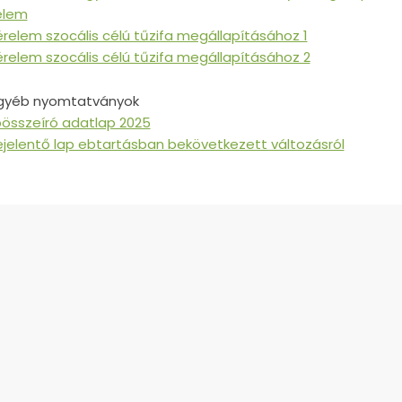
elem
relem szocális célú tűzifa megállapításához 1
relem szocális célú tűzifa megállapításához 2
Egyéb nyomtatványok
bösszeíró adatlap 2025
ejelentő lap ebtartásban bekövetkezett változásról