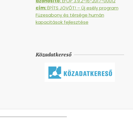
azonosító:
EFOP 3.9.2-16-2017-00012
cím:
ÉPÍTS JÖVŐT! – Új esély program
Füzesabony és térsége humán
kapacitások fejlesztése
Közadatkereső