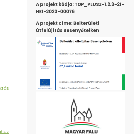
A projekt kódja: TOP_PLUSZ-1.2.3-21-
HE1-2023-00076
A projekt címe: Belterületi
útfelújítás Besenyőtelken
ozás
ához