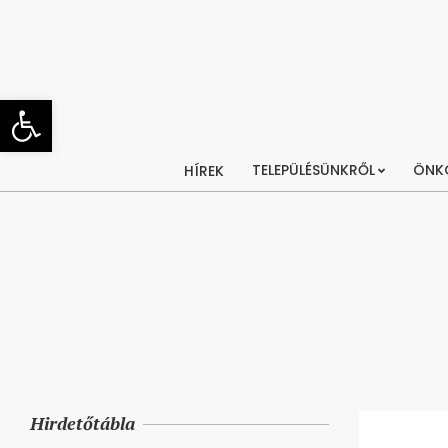
Skip
to
content
Eszköztár megnyitása
TELEPÜLÉSÜNKRŐL
ÖNK
HÍREK
Hirdetőtábla