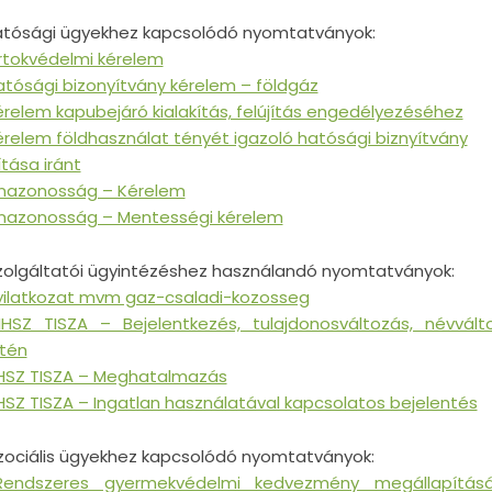
Hatósági ügyekhez kapcsolódó nyomtatványok:
irtokvédelmi kérelem
atósági bizonyítvány kérelem – földgáz
relem kapubejáró kialakítás, felújítás engedélyezéséhez
relem földhasználat tényét igazoló hatósági biznyítvány
lítása iránt
nazonosság – Kérelem
nazonosság – Mentességi kérelem
Szolgáltatói ügyintézéshez használandó nyomtatványok:
yilatkozat mvm gaz-csaladi-kozosseg
HSZ TISZA – Bejelentkezés, tulajdonosváltozás, névvált
tén
HSZ TISZA – Meghatalmazás
HSZ TISZA – Ingatlan használatával kapcsolatos bejelentés
Szociális ügyekhez kapcsolódó nyomtatványok:
Rendszeres gyermekvédelmi kedvezmény megállapítás