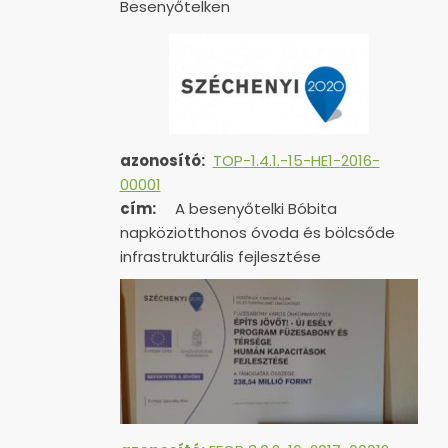
Besenyőtelken
azonosító:
TOP-1.4.1.-15-HE1-
2016-
00001
cím:
A besenyőtelki Bóbita
napköziotthonos óvoda és bölcsőde
infrastrukturális fejlesztése