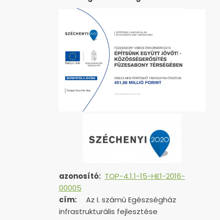
azonosító:
TOP-4.1.1-15-HE1-2016-
00005
cím:
Az I. számú Egészségház
infrastrukturális fejlesztése