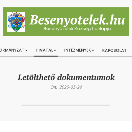
Besenyotelek.hu
Besenyőtelek Község honlapja
ORMÁNYZAT
HIVATAL
INTÉZMÉNYEK
KAPCSOLAT
Primary
Navigation
Menu
Letölthető dokumentumok
On:
2025-03-24