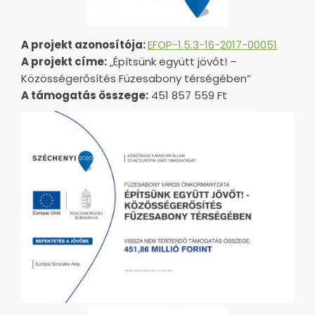
A projekt azonosítója:
EFOP-1.5.3-16-2017-00051
A projekt címe:
„Építsünk együtt jövőt! –
Közösségerősítés Füzesabony térségében”
A támogatás összege:
451 857 559 Ft