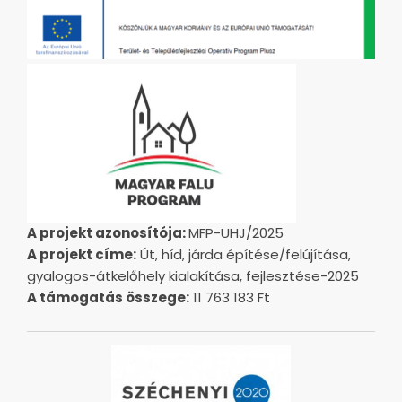
A projekt azonosítója:
MFP-UHJ/2025
A projekt címe:
Út, híd, járda építése/felújítása,
gyalogos-átkelőhely kialakítása, fejlesztése-2025
A támogatás összege:
11 763 183 Ft