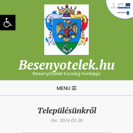
Skip
to
Eszköztár megnyitása
content
Besenyotelek.hu
Besenyőtelek Község honlapja
Primary
MENU
Navigation
Menu
Településünkről
On:
2014-02-28