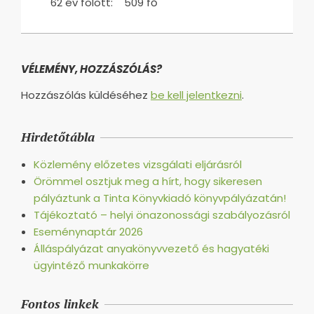
62 év fölött: 509 fő
2014-
02-
28
VÉLEMÉNY, HOZZÁSZÓLÁS?
Hozzászólás küldéséhez
be kell jelentkezni
.
Hirdetőtábla
Közlemény előzetes vizsgálati eljárásról
Örömmel osztjuk meg a hírt, hogy sikeresen
pályáztunk a Tinta Könyvkiadó könyvpályázatán!
Tájékoztató – helyi önazonossági szabályozásról
Eseménynaptár 2026
Álláspályázat anyakönyvvezető és hagyatéki
ügyintéző munkakörre
Fontos linkek