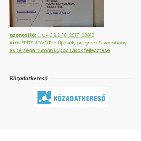
azonosító:
EFOP 3.9.2-16-2017-00012
cím:
ÉPÍTS JÖVŐT! – Új esély program Füzesabony
és térsége humán kapacitások fejlesztése
Közadatkereső