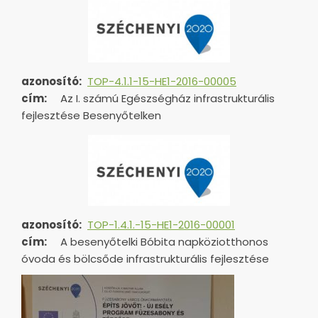
azonosító:
TOP-4.1.1-15-HE1-2016-00005
cím:
Az I. számú Egészségház infrastrukturális
fejlesztése Besenyőtelken
azonosító:
TOP-1.4.1.-15-HE1-
2016-00001
cím:
A besenyőtelki Bóbita napköziotthonos
óvoda és bölcsőde infrastrukturális fejlesztése