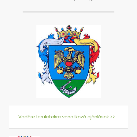
Vadászterületekre vonatkozó ajánlások >>
2016-
10-