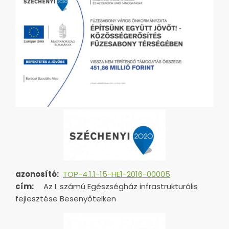
azonosító:
TOP-4.1.1-15-HE1-2016-00005
cím:
Az I. számú Egészségház infrastrukturális
fejlesztése Besenyőtelken