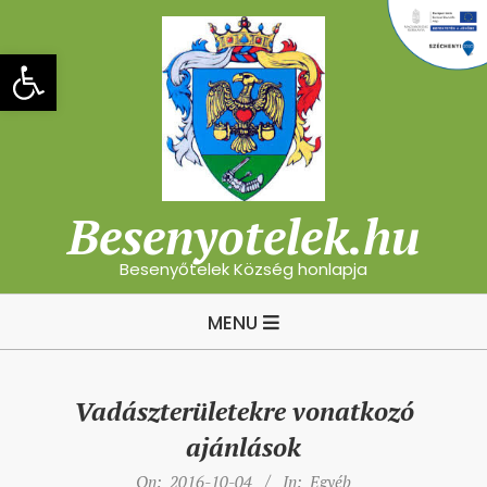
Skip
to
Eszköztár megnyitása
content
Besenyotelek.hu
Besenyőtelek Község honlapja
Primary
MENU
Navigation
Menu
Vadászterületekre vonatkozó
ajánlások
On:
2016-10-04
In:
Egyéb