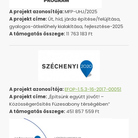
A projekt azonosítója:
MFP-UHJ/2025
A projekt címe:
Út, híd, járda építése/felújítása,
gyalogos-átkelőhely kialakítása, fejlesztése-2025
A támogatás összege:
11 763 183 Ft
A projekt azonosítója:
EFOP-1.5.3-16-2017-00051
A projekt címe:
„Építsünk együtt jövőt! –
Közösségerősítés Füzesabony térségében”
A támogatás összege:
451 857 559 Ft