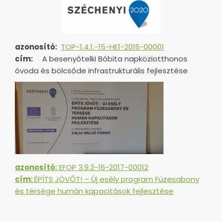
azonosító:
TOP-1.4.1.-15-HE1-
2016-00001
cím:
A besenyőtelki Bóbita napköziotthonos
óvoda és bölcsőde infrastrukturális fejlesztése
azonosító:
EFOP 3.9.2-16-2017-00012
cím:
ÉPÍTS JÖVŐT! – Új esély program Füzesabony
és térsége humán kapacitások fejlesztése