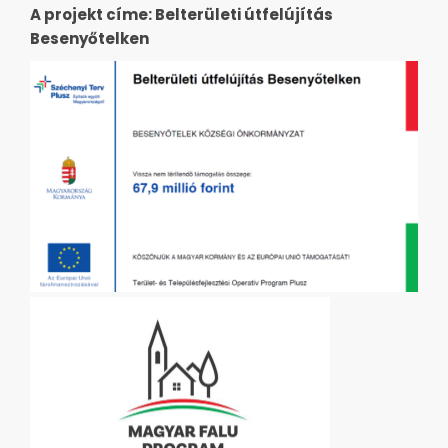
A projekt címe: Belterületi útfelújítás
Besenyőtelken