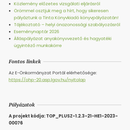
Közlemény előzetes vizsgálati eljárásról
Örömmel osztjuk meg a hírt, hogy sikeresen
pályáztunk a Tinta Könyvkiadó könyvpályázatán!
Tájékoztató – helyi önazonossági szabályozásról
Eseménynaptár 2026
Álláspályázat anyakönyvvezető és hagyatéki
ügyintéző munkakörre
Fontos linkek
Az E-Önkormányzat Portál elérhetősége:
https://ohp-20.asp.lgov.hu/nyitolap
Pályázatok
A projekt kódja: TOP_PLUSZ-1.2.3-21-HE1-2023-
00076