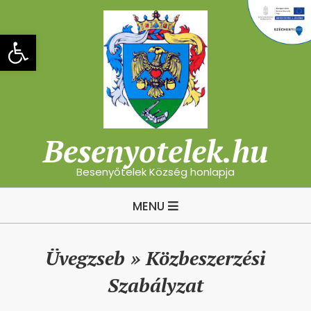
Skip
to
Eszköztár megnyitása
content
Besenyotelek.hu
Besenyőtelek Község honlapja
Primary
MENU
Navigation
Menu
Üvegzseb »
Közbeszerzési
Szabályzat