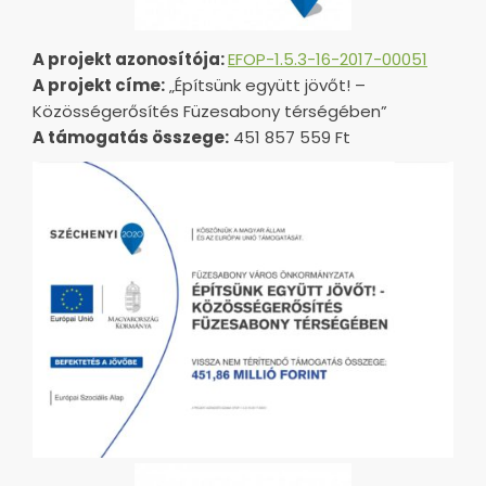
A projekt azonosítója:
EFOP-1.5.3-16-2017-00051
A projekt címe:
„Építsünk együtt jövőt! –
Közösségerősítés Füzesabony térségében”
A támogatás összege:
451 857 559 Ft