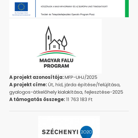
A projekt azonosítója:
MFP-UHJ/2025
A projekt címe:
Út, híd, járda építése/felújítása,
gyalogos-átkelőhely kialakítása, fejlesztése-2025
A támogatás összege:
11 763 183 Ft