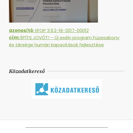
azonosító:
EFOP 3.9.2-16-2017-00012
cím:
ÉPÍTS JÖVŐT! – Új esély program Füzesabony
és térsége humán kapacitások fejlesztése
Közadatkereső