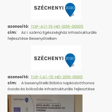
azonosító:
TOP-4.1.1-15-HE1-2016-00005
cím:
Az I. számú Egészségház infrastrukturális
fejlesztése Besenyőtelken
azonosító:
TOP-1.4.1.-15-HE1-
2016-00001
cím:
A besenyőtelki Bóbita napköziotthonos
óvoda és bölcsőde infrastrukturális fejlesztése