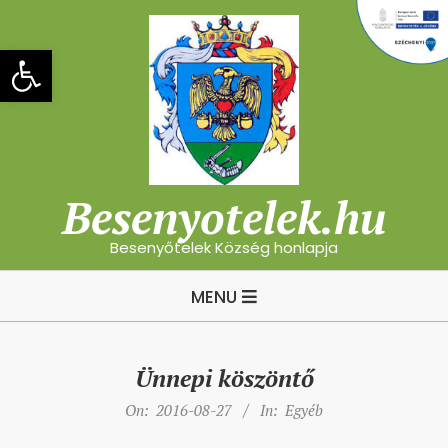
Skip
to
Eszköztár megnyitása
content
Besenyotelek.hu
Besenyőtelek Község honlapja
Primary
MENU
Navigation
Menu
Ünnepi köszöntő
On:
2016-08-27
In:
Egyéb