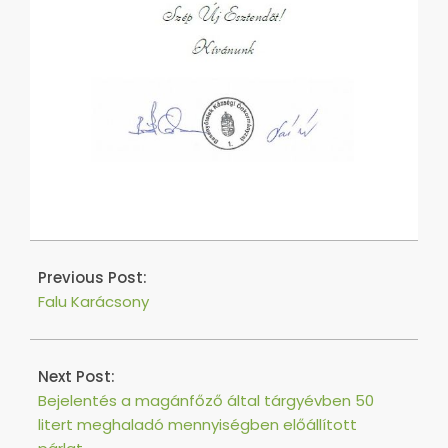
2016-
08-
Previous Post:
27
Falu Karácsony
Next Post:
Bejelentés a magánfőző által tárgyévben 50
litert meghaladó mennyiségben előállított