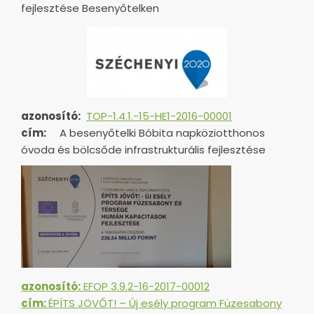
fejlesztése Besenyőtelken
azonosító:
TOP-1.4.1.-15-HE1-
2016-00001
cím:
A besenyőtelki Bóbita napköziotthonos
óvoda és bölcsőde infrastrukturális fejlesztése
azonosító:
EFOP 3.9.2-16-2017-00012
cím:
ÉPÍTS JÖVŐT! – Új esély program Füzesabony