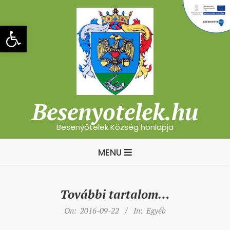
Skip
to
Eszköztár megnyitása
content
Besenyotelek.hu
Besenyőtelek Község honlapja
Primary
MENU
Navigation
Menu
További tartalom…
On:
2016-09-22
In:
Egyéb