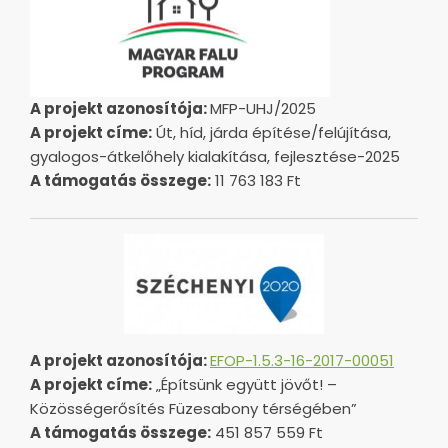
A projekt azonosítója:
MFP-UHJ/2025
A projekt címe:
Út, híd, járda építése/felújítása,
gyalogos-átkelőhely kialakítása, fejlesztése-2025
A támogatás összege:
11 763 183 Ft
A projekt azonosítója:
EFOP-1.5.3-16-2017-00051
A projekt címe:
„Építsünk együtt jövőt! –
Közösségerősítés Füzesabony térségében”
A támogatás összege:
451 857 559 Ft