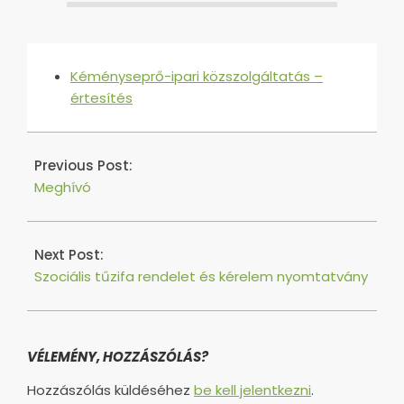
Kéményseprő-ipari közszolgáltatás –
értesítés
2016-
09-
Previous Post:
22
Meghívó
Next Post:
Szociális tűzifa rendelet és kérelem nyomtatvány
VÉLEMÉNY, HOZZÁSZÓLÁS?
Hozzászólás küldéséhez
be kell jelentkezni
.