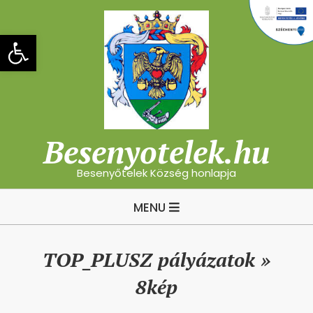
Skip
to
Eszköztár megnyitása
content
Besenyotelek.hu
Besenyőtelek Község honlapja
Primary
MENU
Navigation
Menu
TOP_PLUSZ pályázatok »
8kép