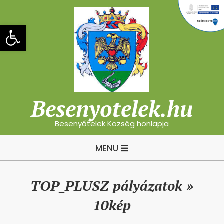
Skip
to
Eszköztár megnyitása
content
Besenyotelek.hu
Besenyőtelek Község honlapja
Primary
MENU
Navigation
Menu
TOP_PLUSZ pályázatok »
10kép