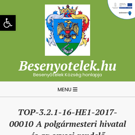
Skip
to
Eszköztár megnyitása
content
Besenyotelek.hu
Besenyőtelek Község honlapja
Primary
MENU
Navigation
Menu
TOP-3.2.1-16-HE1-2017-
00010 A polgármesteri hivatal