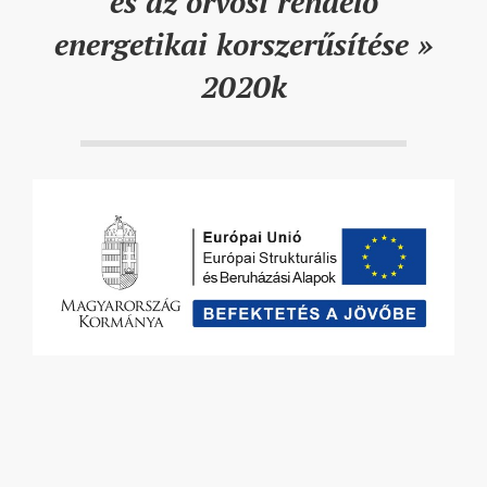
és az orvosi rendelő
energetikai korszerűsítése »
2020k
2021-