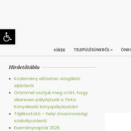
Skip
to
content
Eszköztár megnyitása
TELEPÜLÉSÜNKRŐL
ÖNK
HÍREK
Hirdetőtábla
Közlemény előzetes vizsgálati
eljárásról
Örömmel osztjuk meg a hírt, hogy
sikeresen pályáztunk a Tinta
Könyvkiadó könyvpályázatán!
Tájékoztató – helyi önazonossági
szabályozásról
Eseménynaptár 2026