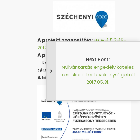
A projekt azonosítója:
EFOP-1.5.3-16-
2017-00051
A projekt címe:
„Építsünk együtt jövőt!
Next Post:
– Közösségerősítés Füzesabony
Nyilvántartás engedély köteles
térségében”
kereskedelmi tevékenységekről
A támogatás összege:
451 857 559 Ft
2017.05.31.