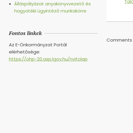
Tala
Álláspályázat anyakönyvvezető és
hagyatéki ügyintéző munkakörre
2017-
05-
29
Fontos linkek
Comments a
Az E-Önkormányzat Portál
elérhetősége:
https://ohp-20.asp.lgov.hu/nyitolap