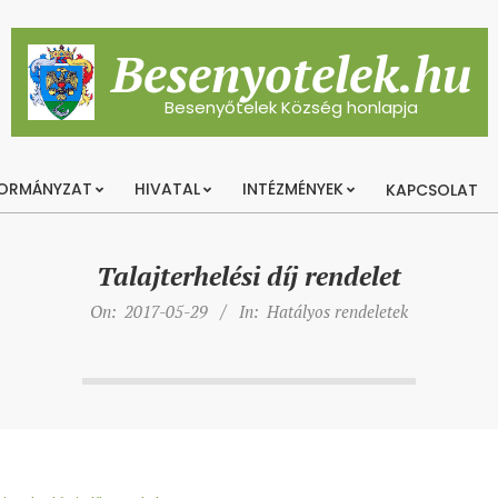
Besenyotelek.hu
Besenyőtelek Község honlapja
ORMÁNYZAT
HIVATAL
INTÉZMÉNYEK
KAPCSOLAT
Primary
Navigation
Menu
Talajterhelési díj rendelet
On:
2017-05-29
In:
Hatályos rendeletek