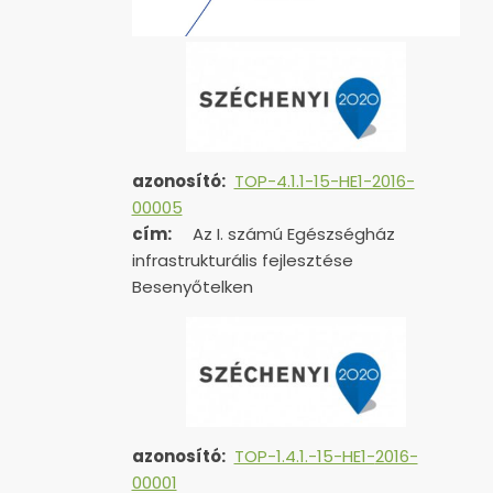
azonosító:
TOP-4.1.1-15-HE1-2016-
00005
cím:
Az I. számú Egészségház
infrastrukturális fejlesztése
Besenyőtelken
azonosító:
TOP-1.4.1.-15-HE1-
2016-
00001