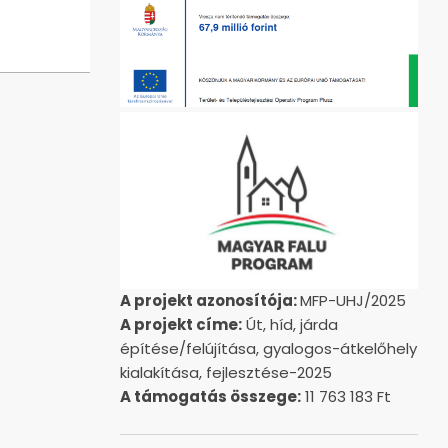
A projekt azonosítója:
MFP-UHJ/2025
A projekt címe:
Út, híd, járda
építése/felújítása, gyalogos-átkelőhely
kialakítása, fejlesztése-2025
A támogatás összege:
11 763 183 Ft