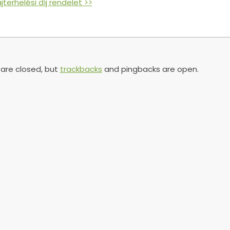
jterhelési díj rendelet >>
re closed, but
trackbacks
and pingbacks are open.