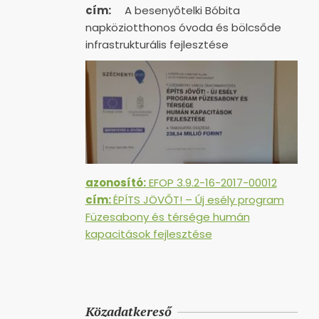
cím:
A besenyőtelki Bóbita
napköziotthonos óvoda és bölcsőde
infrastrukturális fejlesztése
azonosító:
EFOP 3.9.2-16-2017-00012
cím:
ÉPÍTS JÖVŐT! – Új esély program
Füzesabony és térsége humán
kapacitások fejlesztése
Közadatkereső