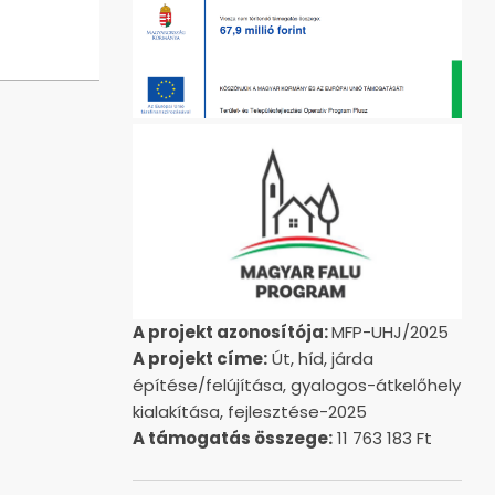
A projekt azonosítója:
MFP-UHJ/2025
A projekt címe:
Út, híd, járda
építése/felújítása, gyalogos-átkelőhely
kialakítása, fejlesztése-2025
A támogatás összege:
11 763 183 Ft