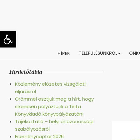
Skip
to
content
Eszköztár megnyitása
TELEPÜLÉSÜNKRŐL
ÖNK
HÍREK
Hirdetőtábla
Közlemény előzetes vizsgálati
eljárásról
Örömmel osztjuk meg a hírt, hogy
sikeresen pályáztunk a Tinta
Könyvkiadó könyvpályázatán!
Tájékoztató – helyi önazonossági
szabályozásról
Eseménynaptár 2026