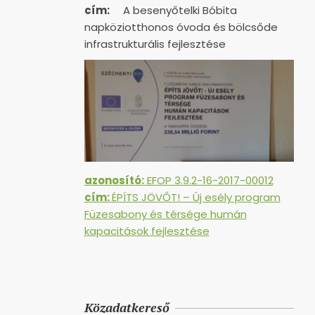
cím:
A besenyőtelki Bóbita
napköziotthonos óvoda és bölcsőde
infrastrukturális fejlesztése
azonosító:
EFOP 3.9.2-16-2017-00012
cím:
ÉPÍTS JÖVŐT! – Új esély program
Füzesabony és térsége humán
kapacitások fejlesztése
Közadatkereső