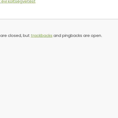
7.évi költségvetést
re closed, but
trackbacks
and pingbacks are open.