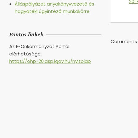
201
Álláspályázat anyakönyvvezető és
hagyatéki ügyintéző munkakörre
2017-
05-
23
Fontos linkek
Comments a
Az E-Önkormányzat Portál
elérhetősége:
https://ohp-20.asp.lgov.hu/nyitolap