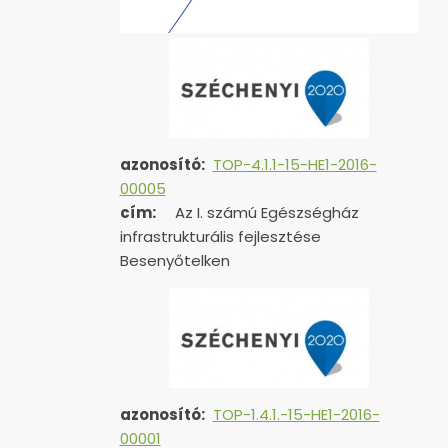
azonosító:
TOP-4.1.1-15-HE1-2016-
00005
cím:
Az I. számú Egészségház
infrastrukturális fejlesztése
Besenyőtelken
azonosító:
TOP-1.4.1.-15-HE1-
2016-
00001