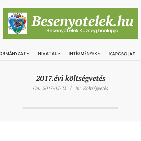
Besenyotelek.hu
Besenyőtelek Község honlapja
ORMÁNYZAT
HIVATAL
INTÉZMÉNYEK
KAPCSOLAT
Primary
Navigation
Menu
2017.évi költségvetés
On:
2017-05-23
In:
Költségvetés