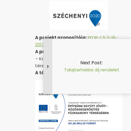
A projekt azonosítója:
EFOP-1.5.3-16-
2017-00051
A projekt címe:
„Építsünk együtt jövőt!
– Közösségerősítés Füzesabony
Next Post:
térségében”
Talajterhelési díj rendelet
A támogatás összege:
451 857 559 Ft