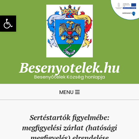
Skip
to
Eszköztár megnyitása
content
Besenyotelek.hu
Besenyőtelek Község honlapja
Primary
MENU
Navigation
Menu
Sertéstartók figyelmébe:
megfigyelési zárlat (hatósági
megfigyelés) elrendelése