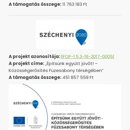
A támogatás összege:
11 763 183 Ft
A projekt azonosítója:
EFOP-1.5.3-16-2017-00051
A projekt címe:
„Építsünk együtt jövőt! –
Közösségerősítés Füzesabony térségében”
A támogatás összege:
451 857 559 Ft