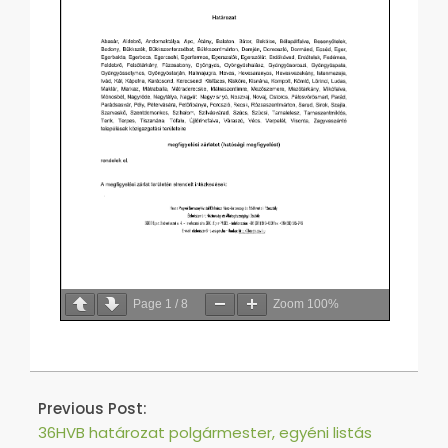
Page
1
/
8
Zoom
100%
2019-
09-
Previous Post:
16
36HVB határozat polgármester, egyéni listás