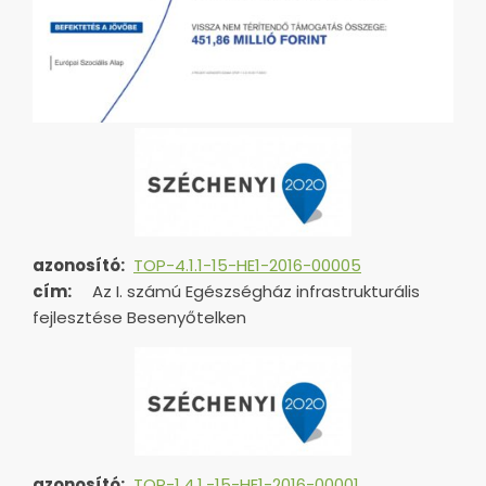
azonosító:
TOP-4.1.1-15-HE1-2016-00005
cím:
Az I. számú Egészségház infrastrukturális
fejlesztése Besenyőtelken
azonosító:
TOP-1.4.1.-15-HE1-
2016-00001