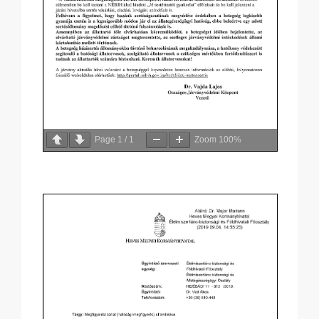
Page
1
/
1
Zoom
100%