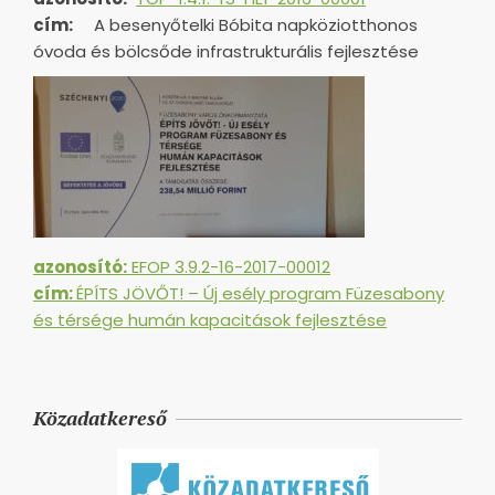
cím:
A besenyőtelki Bóbita napköziotthonos
óvoda és bölcsőde infrastrukturális fejlesztése
azonosító:
EFOP 3.9.2-16-2017-00012
cím:
ÉPÍTS JÖVŐT! – Új esély program Füzesabony
és térsége humán kapacitások fejlesztése
Közadatkereső