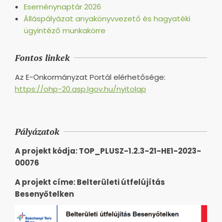
Eseménynaptár 2026
Álláspályázat anyakönyvvezető és hagyatéki
ügyintéző munkakörre
Fontos linkek
Az E-Önkormányzat Portál elérhetősége:
https://ohp-20.asp.lgov.hu/nyitolap
Pályázatok
A projekt kódja: TOP_PLUSZ-1.2.3-21-HE1-2023-
00076
A projekt címe: Belterületi útfelújítás
Besenyőtelken