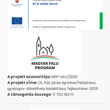
A projekt azonosítója:
MFP-UHJ/2025
A projekt címe:
Út, híd, járda építése/felújítása,
gyalogos-átkelőhely kialakítása, fejlesztése-2025
A támogatás összege:
11 763 183 Ft