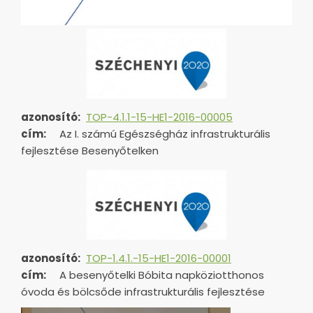
azonosító:
TOP-4.1.1-15-HE1-2016-00005
cím:
Az I. számú Egészségház infrastrukturális
fejlesztése Besenyőtelken
azonosító:
TOP-1.4.1.-15-HE1-
2016-00001
cím:
A besenyőtelki Bóbita napköziotthonos
óvoda és bölcsőde infrastrukturális fejlesztése