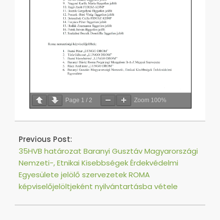
Page
1
/
2
Zoom
100%
2019-
09-
Previous Post:
13
35HVB határozat Baranyi Gusztáv Magyarországi
Nemzeti-, Etnikai Kisebbségek Érdekvédelmi
Egyesülete jelölő szervezetek ROMA
képviselőjelöltjeként nyilvántartásba vétele