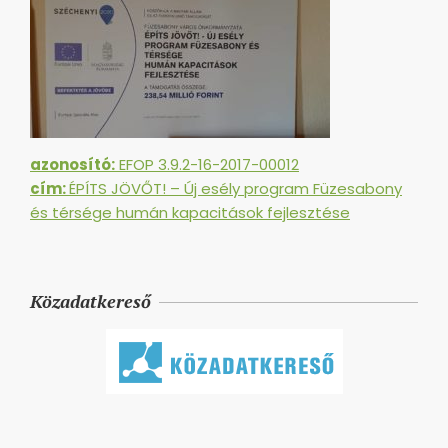
azonosító:
EFOP 3.9.2-16-2017-00012
cím:
ÉPÍTS JÖVŐT! – Új esély program Füzesabony
és térsége humán kapacitások fejlesztése
Közadatkereső