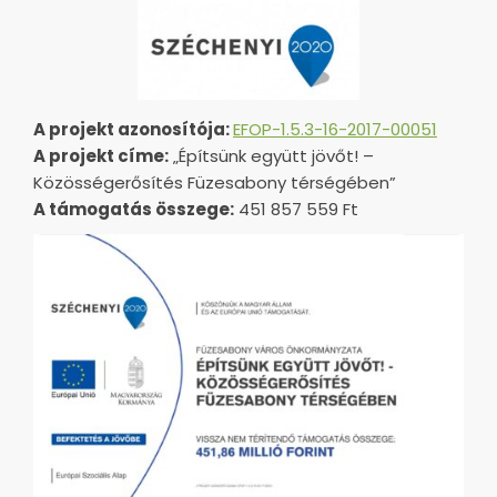
A projekt azonosítója:
EFOP-1.5.3-16-2017-00051
A projekt címe:
„Építsünk együtt jövőt! –
Közösségerősítés Füzesabony térségében”
A támogatás összege:
451 857 559 Ft