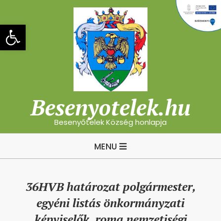
Skip
to
Eszköztár megnyitása
content
Besenyotelek.hu
Besenyőtelek Község honlapja
Primary
MENU
Navigation
Menu
36HVB határozat polgármester,
egyéni listás önkormányzati
képviselők, roma nemzetiségi