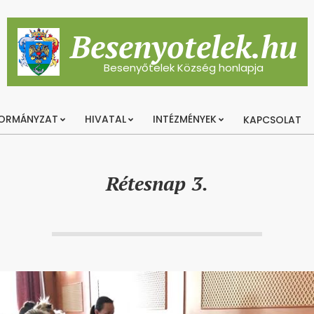
Besenyotelek.hu
Besenyőtelek Község honlapja
ORMÁNYZAT
HIVATAL
INTÉZMÉNYEK
KAPCSOLAT
Primary
Navigation
Menu
Rétesnap 3.