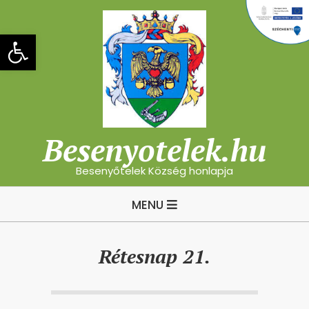
Skip
to
Eszköztár megnyitása
content
Besenyotelek.hu
Besenyőtelek Község honlapja
Primary
MENU
Navigation
Menu
Rétesnap 21.