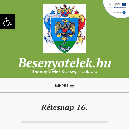
Skip
to
Eszköztár megnyitása
content
Besenyotelek.hu
Besenyőtelek Község honlapja
Primary
MENU
Navigation
Menu
Rétesnap 16.