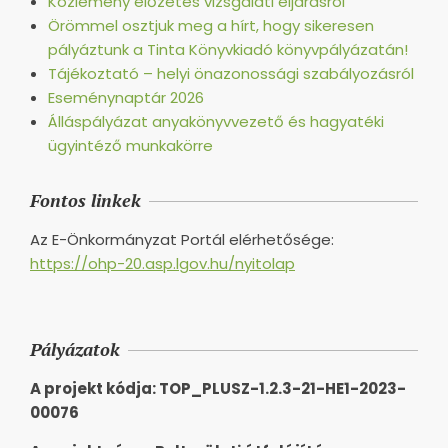
Közlemény előzetes vizsgálati eljárásról
Örömmel osztjuk meg a hírt, hogy sikeresen
pályáztunk a Tinta Könyvkiadó könyvpályázatán!
Tájékoztató – helyi önazonossági szabályozásról
Eseménynaptár 2026
Álláspályázat anyakönyvvezető és hagyatéki
ügyintéző munkakörre
Fontos linkek
Az E-Önkormányzat Portál elérhetősége:
https://ohp-20.asp.lgov.hu/nyitolap
Pályázatok
A projekt kódja: TOP_PLUSZ-1.2.3-21-HE1-2023-
00076