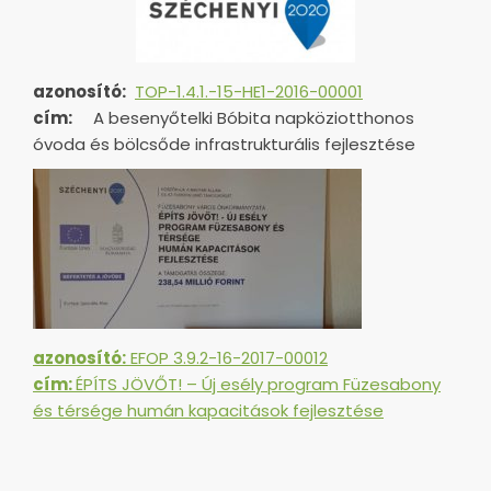
azonosító:
TOP-1.4.1.-15-HE1-
2016-00001
cím:
A besenyőtelki Bóbita napköziotthonos
óvoda és bölcsőde infrastrukturális fejlesztése
azonosító:
EFOP 3.9.2-16-2017-00012
cím:
ÉPÍTS JÖVŐT! – Új esély program Füzesabony
és térsége humán kapacitások fejlesztése