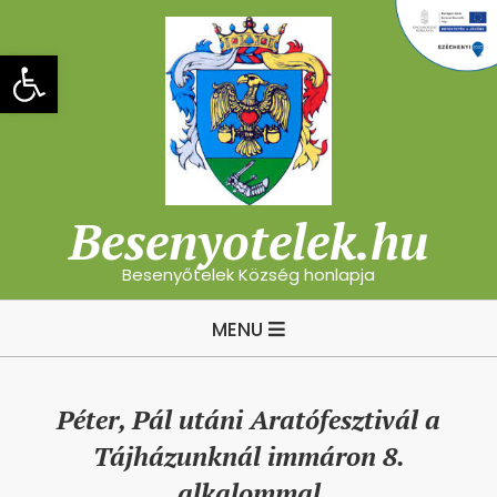
Skip
to
Eszköztár megnyitása
content
Besenyotelek.hu
Besenyőtelek Község honlapja
Primary
MENU
Navigation
Menu
Péter, Pál utáni Aratófesztivál a
Tájházunknál immáron 8.
alkalommal