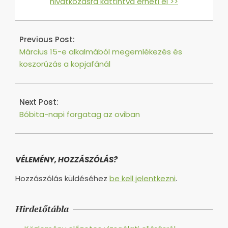
hivatkozásra kattintva érheti el >>
2016-
08-
Previous Post:
03
Március 15-e alkalmából megemlékezés és
koszorúzás a kopjafánál
Next Post:
Bóbita-napi forgatag az oviban
VÉLEMÉNY, HOZZÁSZÓLÁS?
Hozzászólás küldéséhez
be kell jelentkezni
.
Hirdetőtábla