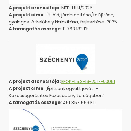
A projekt azonosítója:
MFP-UHJ/2025
A projekt címe:
Út, híd, járda építése/felújítása,
gyalogos-átkelőhely kialakítása, fejlesztése-2025
A támogatás összege:
11 763 183 Ft
A projekt azonosítója:
EFOP-1.5.3-16-2017-00051
A projekt címe:
„Építsünk együtt jövőt! –
Közösségerősítés Füzesabony térségében”
A támogatás összege:
451 857 559 Ft