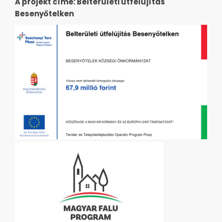
A projekt címe: Belterületi útfelújítás
Besenyőtelken