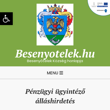
Skip
to
Eszköztár megnyitása
content
Besenyotelek.hu
Besenyőtelek Község honlapja
Primary
MENU
Navigation
Menu
Pénzügyi ügyintéző
álláshirdetés