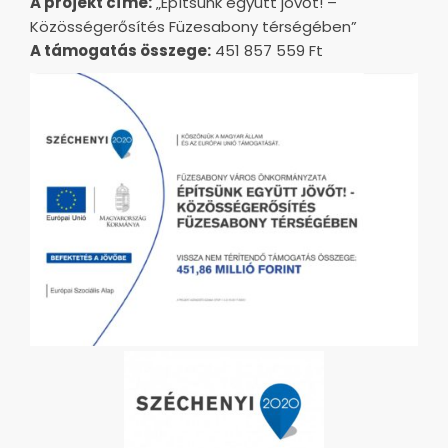
A projekt címe:
„Építsünk együtt jövőt! –
Közösségerősítés Füzesabony térségében”
A támogatás összege:
451 857 559 Ft