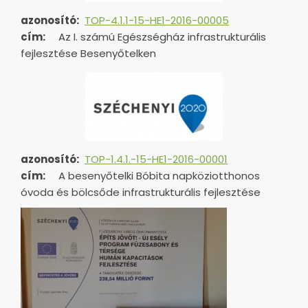
azonosító:
TOP-4.1.1-15-HE1-2016-00005
cím:
Az I. számú Egészségház infrastrukturális
fejlesztése Besenyőtelken
azonosító:
TOP-1.4.1.-15-HE1-
2016-00001
cím:
A besenyőtelki Bóbita napköziotthonos
óvoda és bölcsőde infrastrukturális fejlesztése