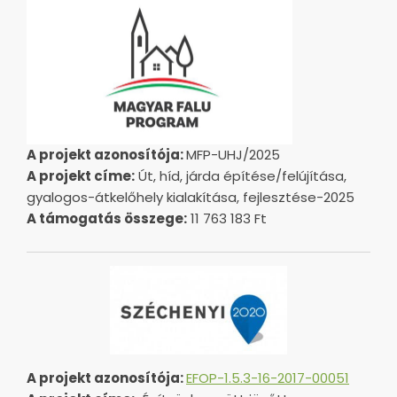
A projekt azonosítója:
MFP-UHJ/2025
A projekt címe:
Út, híd, járda építése/felújítása,
gyalogos-átkelőhely kialakítása, fejlesztése-2025
A támogatás összege:
11 763 183 Ft
A projekt azonosítója:
EFOP-1.5.3-16-2017-00051