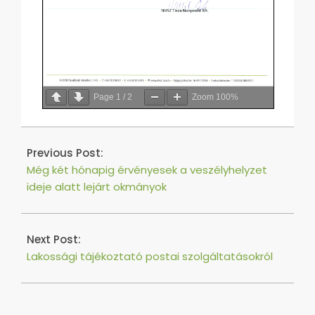
Page
1
/
2
Zoom
100%
2020-
11-
Previous Post:
03
Még két hónapig érvényesek a veszélyhelyzet
ideje alatt lejárt okmányok
Next Post:
Lakossági tájékoztató postai szolgáltatásokról