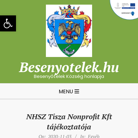
Skip
to
Eszköztár megnyitása
content
Besenyotelek.hu
Besenyőtelek Község honlapja
Primary
MENU
Navigation
Menu
NHSZ Tisza Nonprofit Kft
tájékoztatója
On:
2020-11-03
In:
Egyéb