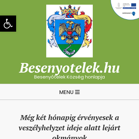
Skip
to
Eszköztár megnyitása
content
Besenyotelek.hu
Besenyőtelek Község honlapja
Primary
MENU
Navigation
Menu
Még két hónapig érvényesek a
veszélyhelyzet ideje alatt lejárt
okmányok