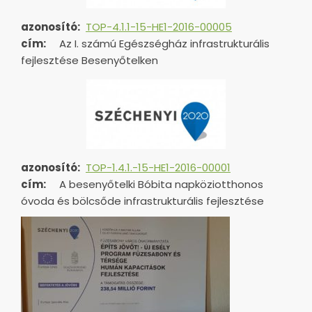
azonosító:
TOP-4.1.1-15-HE1-2016-00005
cím:
Az I. számú Egészségház infrastrukturális
fejlesztése Besenyőtelken
azonosító:
TOP-1.4.1.-15-HE1-
2016-00001
cím:
A besenyőtelki Bóbita napköziotthonos
óvoda és bölcsőde infrastrukturális fejlesztése