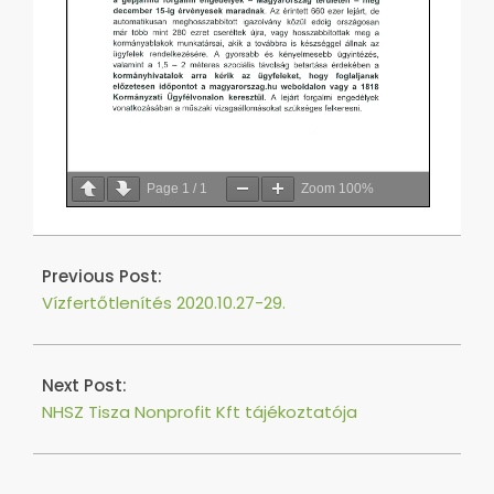
Page
1
/
1
Zoom
100%
2020-
10-
Previous Post:
21
Vízfertőtlenítés 2020.10.27-29.
Next Post:
NHSZ Tisza Nonprofit Kft tájékoztatója