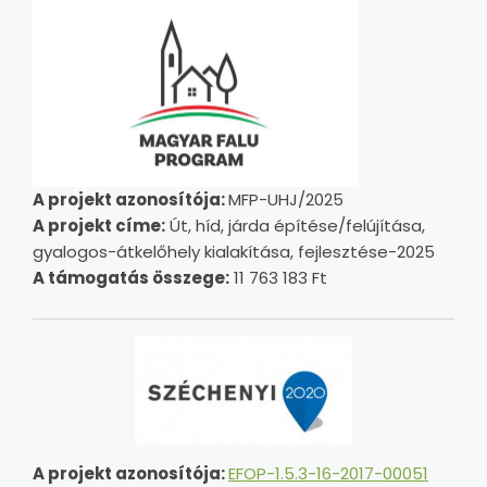
A projekt azonosítója:
MFP-UHJ/2025
A projekt címe:
Út, híd, járda építése/felújítása,
gyalogos-átkelőhely kialakítása, fejlesztése-2025
A támogatás összege:
11 763 183 Ft
A projekt azonosítója:
EFOP-1.5.3-16-2017-00051