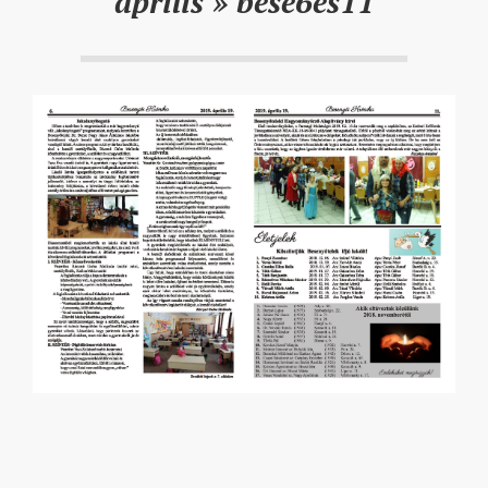
április »
bese6es11