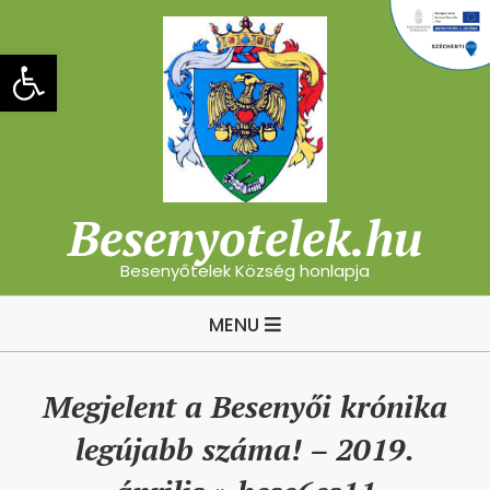
Skip
to
Eszköztár megnyitása
content
Besenyotelek.hu
Besenyőtelek Község honlapja
Primary
MENU
Navigation
Menu
Megjelent a Besenyői krónika
legújabb száma! – 2019.