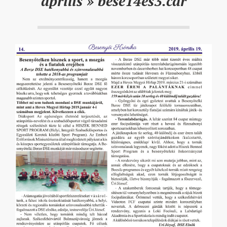
április »
bese14es3.cdr