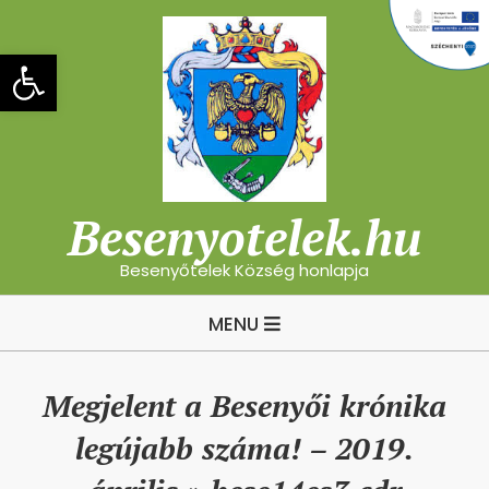
Skip
to
Eszköztár megnyitása
content
Besenyotelek.hu
Besenyőtelek Község honlapja
Primary
MENU
Navigation
Menu
Megjelent a Besenyői krónika
legújabb száma! – 2019.