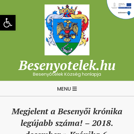
Skip
to
Eszköztár megnyitása
content
Besenyotelek.hu
Besenyőtelek Község honlapja
Primary
MENU
Navigation
Menu
Megjelent a Besenyői krónika
legújabb száma! – 2018.