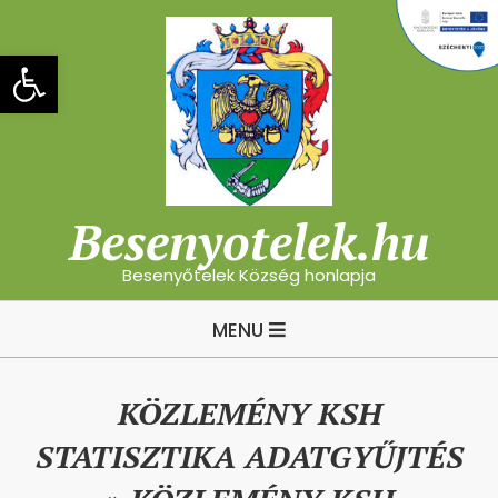
Skip
to
Eszköztár megnyitása
content
Besenyotelek.hu
Besenyőtelek Község honlapja
Primary
MENU
Navigation
Menu
KÖZLEMÉNY KSH
STATISZTIKA ADATGYŰJTÉS