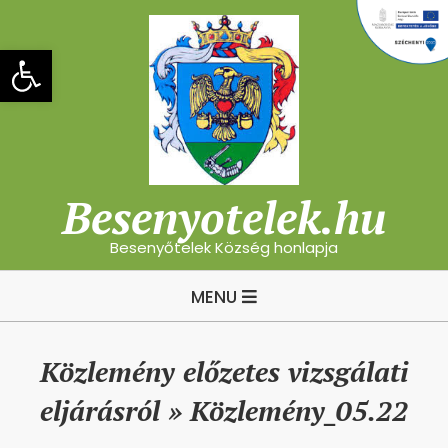
Skip
to
Eszköztár megnyitása
content
Besenyotelek.hu
Besenyőtelek Község honlapja
Primary
MENU
Navigation
Menu
Közlemény előzetes vizsgálati
eljárásról »
Közlemény_05.22