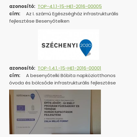
azonosító:
TOP-4.1.1-15-HE1-2016-00005
cím:
Az I. számú Egészségház infrastrukturális
fejlesztése Besenyőtelken
azonosító:
TOP-1.4.1.-15-HE1-
2016-00001
cím:
A besenyőtelki Bóbita napköziotthonos
óvoda és bölcsőde infrastrukturális fejlesztése