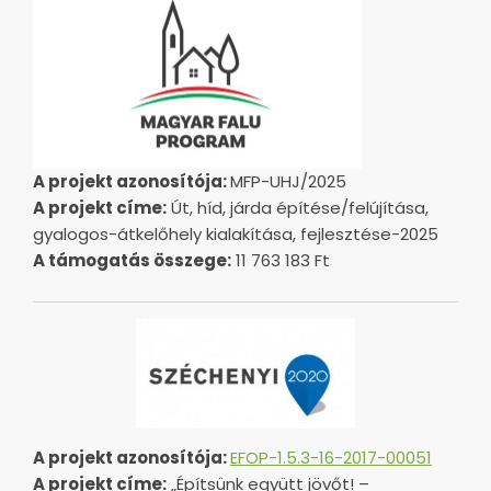
A projekt azonosítója:
MFP-UHJ/2025
A projekt címe:
Út, híd, járda építése/felújítása,
gyalogos-átkelőhely kialakítása, fejlesztése-2025
A támogatás összege:
11 763 183 Ft
A projekt azonosítója:
EFOP-1.5.3-16-2017-00051
A projekt címe:
„Építsünk együtt jövőt! –