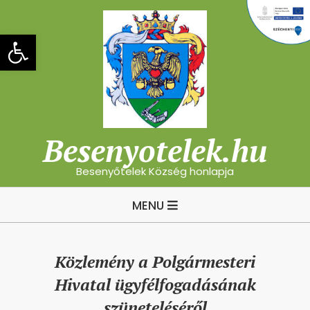
Skip
to
Eszköztár megnyitása
content
Besenyotelek.hu
Besenyőtelek Község honlapja
Primary
MENU
Navigation
Menu
Közlemény a Polgármesteri
Hivatal ügyfélfogadásának
szüneteléséről