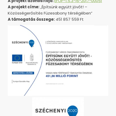
A projekt azonosítója:
EFOP-1.5.3-16-2017-00051
A projekt címe:
„Építsünk együtt jövőt! –
Közösségerősítés Füzesabony térségében”
A támogatás összege:
451 857 559 Ft