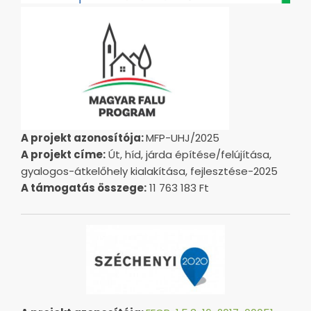
A projekt azonosítója:
MFP-UHJ/2025
A projekt címe:
Út, híd, járda építése/felújítása,
gyalogos-átkelőhely kialakítása, fejlesztése-2025
A támogatás összege:
11 763 183 Ft