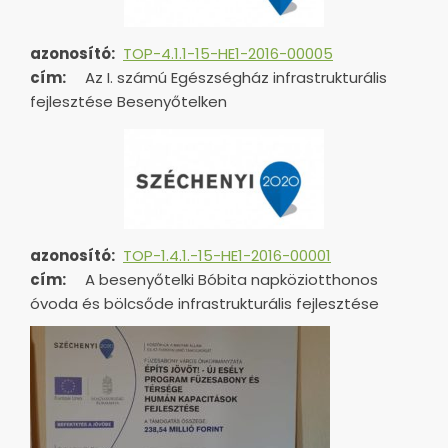
azonosító:
TOP-4.1.1-15-HE1-2016-00005
cím:
Az I. számú Egészségház infrastrukturális
fejlesztése Besenyőtelken
azonosító:
TOP-1.4.1.-15-HE1-
2016-00001
cím:
A besenyőtelki Bóbita napköziotthonos
óvoda és bölcsőde infrastrukturális fejlesztése