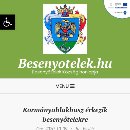
Skip
to
Eszköztár megnyitása
content
Besenyotelek.hu
Besenyőtelek Község honlapja
Primary
MENU
Navigation
Menu
Kormányablakbusz érkezik
besenyőtelekre
On:
2020-10-09
In:
Egyéb