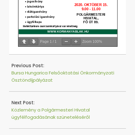
Page
1
/
1
Zoom
100%
2020-
10-
Previous Post:
09
Bursa Hungarica Felsőoktatási Önkormányzati
Ösztöndíjpályázat
Next Post:
Közlemény a Polgármesteri Hivatal
ügyfélfogadásának szüneteléséről