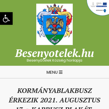
Skip
to
Eszköztár megnyitása
content
Besenyotelek.hu
Besenyőtelek Község honlapja
Primary
MENU
Navigation
Menu
KORMÁNYABLAKBUSZ
ÉRKEZIK 2021. AUGUSZTUS