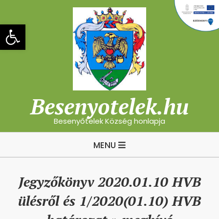
Skip
to
Eszköztár megnyitása
content
Besenyotelek.hu
Besenyőtelek Község honlapja
Primary
MENU
Navigation
Menu
Jegyzőkönyv 2020.01.10 HVB
ülésről és 1/2020(01.10) HVB