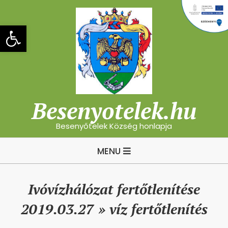
Skip
to
Eszköztár megnyitása
content
Besenyotelek.hu
Besenyőtelek Község honlapja
Primary
MENU
Navigation
Menu
Ivóvízhálózat fertőtlenítése
2019.03.27 »
víz fertőtlenítés