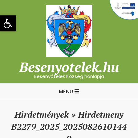
Skip
to
Eszköztár megnyitása
content
Besenyotelek.hu
Besenyőtelek Község honlapja
Primary
MENU
Navigation
Menu
Hirdetmények »
Hirdetmeny
B2279_2025_2025082610144