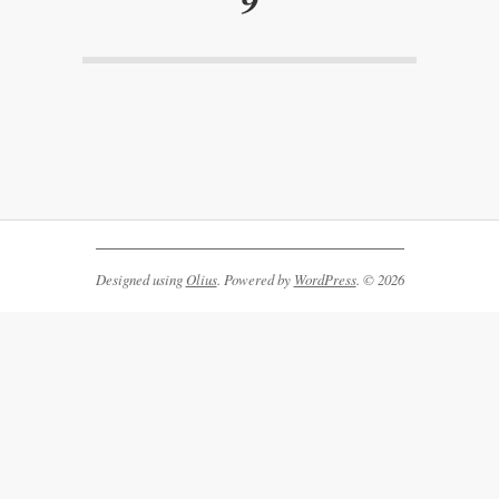
9
2025-
08-
26
Designed using
Olius
. Powered by
WordPress
. © 2026