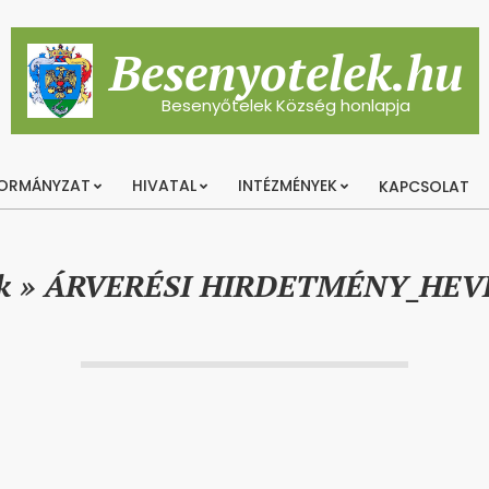
Besenyotelek.hu
Besenyőtelek Község honlapja
ORMÁNYZAT
HIVATAL
INTÉZMÉNYEK
KAPCSOLAT
Primary
Navigation
Menu
k »
ÁRVERÉSI HIRDETMÉNY_HEVE