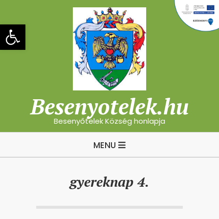
Skip
to
Eszköztár megnyitása
content
Besenyotelek.hu
Besenyőtelek Község honlapja
Primary
MENU
Navigation
Menu
gyereknap 4.