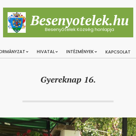
Besenyotelek.hu
Besenyőtelek Község honlapja
ORMÁNYZAT
HIVATAL
INTÉZMÉNYEK
KAPCSOLAT
Primary
Navigation
Menu
Gyereknap 16.