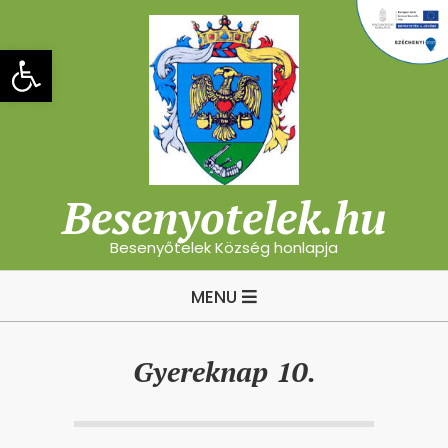
Skip
to
Eszköztár megnyitása
content
Besenyotelek.hu
Besenyőtelek Község honlapja
Primary
MENU
Navigation
Menu
Gyereknap 10.