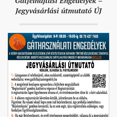
Gátfelhajtási Engedélyek –
Jegyvásárlási útmutató ÚJ