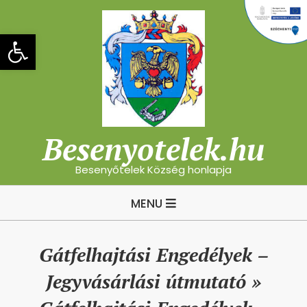
Skip
to
Eszköztár megnyitása
content
Besenyotelek.hu
Besenyőtelek Község honlapja
Primary
MENU
Navigation
Menu
Gátfelhajtási Engedélyek –
Jegyvásárlási útmutató »