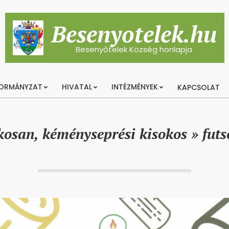
Besenyotelek.hu
Besenyőtelek Község honlapja
ORMÁNYZAT
HIVATAL
INTÉZMÉNYEK
KAPCSOLAT
Primary
Navigation
Menu
kosan, kéményseprési kisokos »
fut