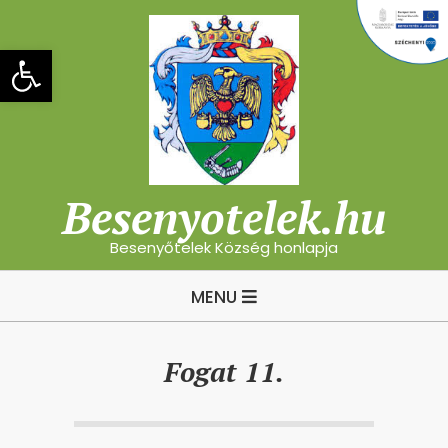
Skip
to
Eszköztár megnyitása
content
Besenyotelek.hu
Besenyőtelek Község honlapja
Primary
MENU
Navigation
Menu
Fogat 11.