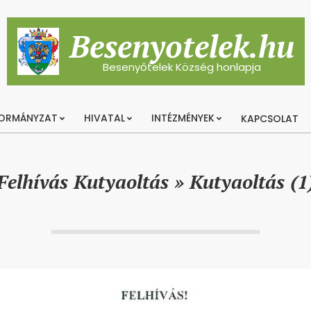
Besenyotelek.hu
Besenyőtelek Község honlapja
ORMÁNYZAT
HIVATAL
INTÉZMÉNYEK
KAPCSOLAT
Primary
Navigation
Menu
Felhívás Kutyaoltás »
Kutyaoltás (1