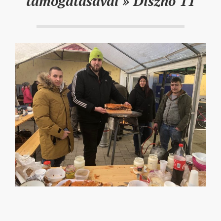
támogatásával »
Disznó 11