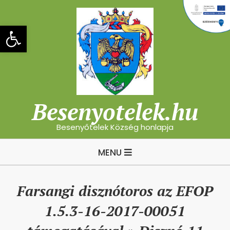
Skip
to
Eszköztár megnyitása
content
Besenyotelek.hu
Besenyőtelek Község honlapja
Primary
MENU
Navigation
Menu
Farsangi disznótoros az EFOP
1.5.3-16-2017-00051