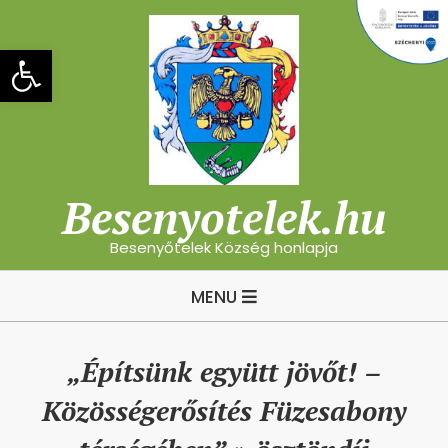
Skip
to
Eszköztár megnyitása
content
Besenyotelek.hu
Besenyőtelek Község honlapja
Primary
MENU
Navigation
Menu
„Építsünk együtt jövőt! –
Közösségerősítés Füzesabony