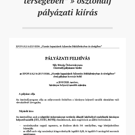
térségében” »
ösztöndíj
pályázati kiírás