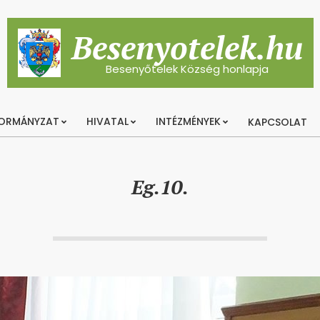
Besenyotelek.hu
Besenyőtelek Község honlapja
ORMÁNYZAT
HIVATAL
INTÉZMÉNYEK
KAPCSOLAT
Primary
Navigation
Menu
Eg.10.