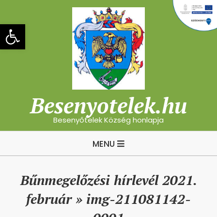
Skip
to
Eszköztár megnyitása
content
Besenyotelek.hu
Besenyőtelek Község honlapja
Primary
MENU
Navigation
Menu
Bűnmegelőzési hírlevél 2021.
február »
img-211081142-