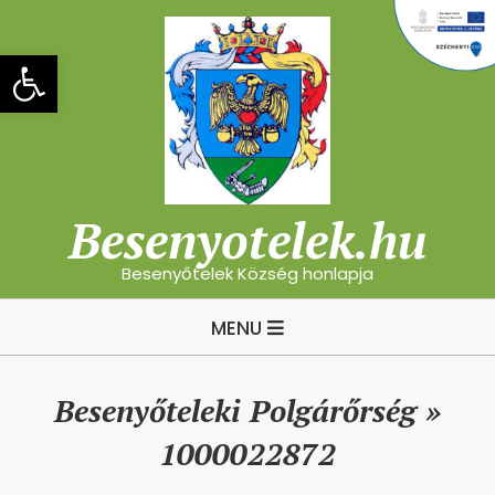
Skip
to
Eszköztár megnyitása
content
Besenyotelek.hu
Besenyőtelek Község honlapja
Primary
MENU
Navigation
Menu
Besenyőteleki Polgárőrség »
1000022872