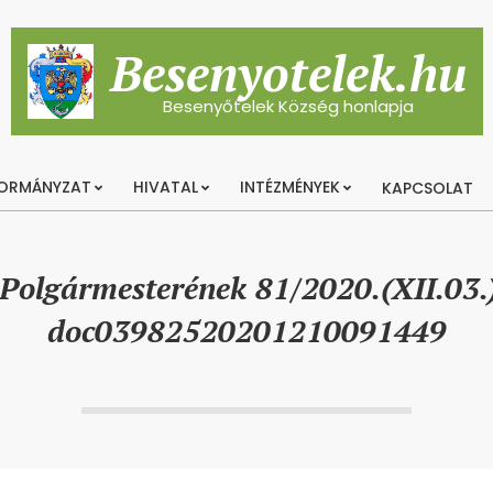
Besenyotelek.hu
Besenyőtelek Község honlapja
ORMÁNYZAT
HIVATAL
INTÉZMÉNYEK
KAPCSOLAT
Primary
Navigation
Menu
 Polgármesterének 81/2020.(XII.03.
doc03982520201210091449