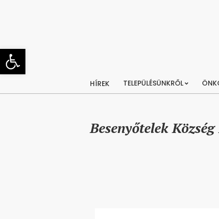
Skip
to
content
Eszköztár megnyitása
TELEPÜLÉSÜNKRŐL
ÖNK
HÍREK
Besenyőtelek Község