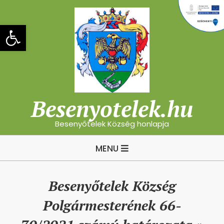
Skip
to
Eszköztár megnyitása
content
Besenyotelek.hu
Besenyőtelek Község honlapja
Primary
MENU
Navigation
Menu
Besenyőtelek Község
Polgármesterének 66-